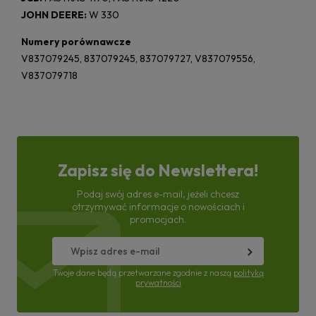
JOHN DEERE:
W 330
Numery porównawcze
V837079245, 837079245, 837079727, V837079556,
V837079718
Zapisz się do Newslettera!
Podaj swój adres e-mail, jeżeli chcesz
otrzymywać informacje o nowościach i
promocjach.
Twoje dane będą przetwarzane zgodnie z naszą
polityką
prywatności