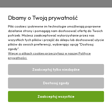
Pomoc
Dbamy o Twoją prywatność
Moje konto
Pliki cookies i pokrewne im technologie umożliwiają poprawne
działanie strony i pomagają nam dostosować ofertę do Twoich
Płatności i dostawa
potrzeb. Możesz zaakceptować wykorzystanie przez nas
wszystkich tych plików i przejść do sklepu lub dostosować użycie
plików do swoich preferencji, wybierając opcję "Dostosuj
Informacje
zgody".
Więcej o plikach cookies przeczytasz w naszej Polityce
O nas
prywatności.
Zaakceptuj tylko niezbędne
Dostosuj zgody
Sklep rolniczy z częściami do maszyn E-ciągnik |
Wierzchosławice 43, 88-140 Gniewkowo | E-mail:
biuro@e-
Zaakceptuj wszystkie
ciagnik.pl
| Tel.:
731 424 460
| NIP: 5562573838 | REGON:
341257433