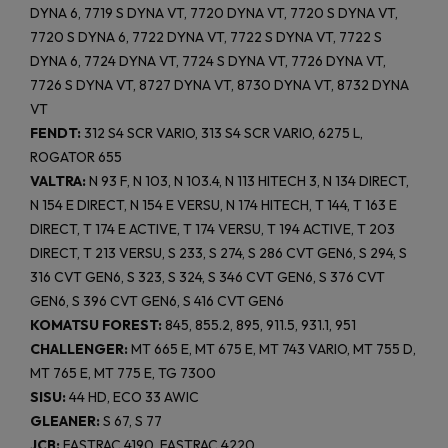
DYNA 6, 7719 S DYNA VT, 7720 DYNA VT, 7720 S DYNA VT,
7720 S DYNA 6, 7722 DYNA VT, 7722 S DYNA VT, 7722 S
DYNA 6, 7724 DYNA VT, 7724 S DYNA VT, 7726 DYNA VT,
7726 S DYNA VT, 8727 DYNA VT, 8730 DYNA VT, 8732 DYNA
VT
FENDT:
312 S4 SCR VARIO, 313 S4 SCR VARIO, 6275 L,
ROGATOR 655
VALTRA:
N 93 F, N 103, N 103.4, N 113 HITECH 3, N 134 DIRECT,
N 154 E DIRECT, N 154 E VERSU, N 174 HITECH, T 144, T 163 E
DIRECT, T 174 E ACTIVE, T 174 VERSU, T 194 ACTIVE, T 203
DIRECT, T 213 VERSU, S 233, S 274, S 286 CVT GEN6, S 294, S
316 CVT GEN6, S 323, S 324, S 346 CVT GEN6, S 376 CVT
GEN6, S 396 CVT GEN6, S 416 CVT GEN6
KOMATSU FOREST:
845, 855.2, 895, 911.5, 931.1, 951
CHALLENGER:
MT 665 E, MT 675 E, MT 743 VARIO, MT 755 D,
MT 765 E, MT 775 E, TG 7300
SISU:
44 HD, ECO 33 AWIC
GLEANER:
S 67, S 77
JCB:
FASTRAC 4190, FASTRAC 4220