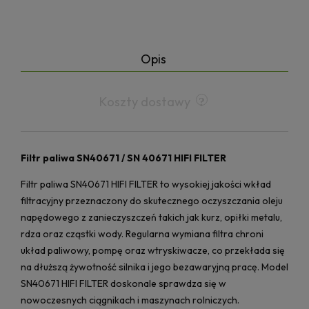
Opis
Koszty dostawy
Filtr paliwa SN40671 / SN 40671 HIFI FILTER
Filtr paliwa SN40671 HIFI FILTER to wysokiej jakości wkład
filtracyjny przeznaczony do skutecznego oczyszczania oleju
napędowego z zanieczyszczeń takich jak kurz, opiłki metalu,
rdza oraz cząstki wody. Regularna wymiana filtra chroni
układ paliwowy, pompę oraz wtryskiwacze, co przekłada się
na dłuższą żywotność silnika i jego bezawaryjną pracę. Model
SN40671 HIFI FILTER doskonale sprawdza się w
nowoczesnych ciągnikach i maszynach rolniczych.