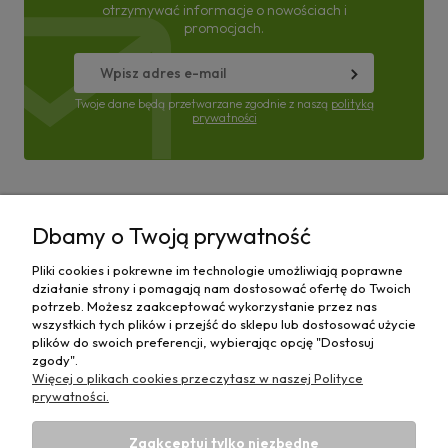
otrzymywać informacje o nowościach i
promocjach.
Twoje dane będą przetwarzane zgodnie z naszą
polityką
prywatności
Pomoc
Dbamy o Twoją prywatność
Moje konto
Pliki cookies i pokrewne im technologie umożliwiają poprawne
działanie strony i pomagają nam dostosować ofertę do Twoich
Płatności i dostawa
potrzeb. Możesz zaakceptować wykorzystanie przez nas
wszystkich tych plików i przejść do sklepu lub dostosować użycie
plików do swoich preferencji, wybierając opcję "Dostosuj
Informacje
zgody".
Więcej o plikach cookies przeczytasz w naszej Polityce
O nas
prywatności.
Zaakceptuj tylko niezbędne