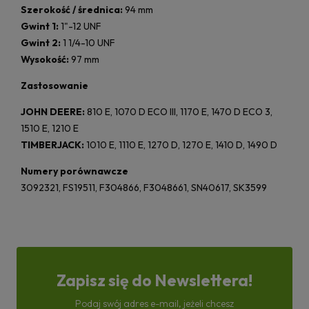
Szerokość / średnica:
94 mm
Gwint 1:
1"-12 UNF
Gwint 2:
1 1/4-10 UNF
Wysokość:
97 mm
Zastosowanie
JOHN DEERE:
810 E, 1070 D ECO III, 1170 E, 1470 D ECO 3,
1510 E, 1210 E
TIMBERJACK:
1010 E, 1110 E, 1270 D, 1270 E, 1410 D, 1490 D
Numery porównawcze
3092321, FS19511, F304866, F3048661, SN40617, SK3599
Zapisz się do Newslettera!
Podaj swój adres e-mail, jeżeli chcesz