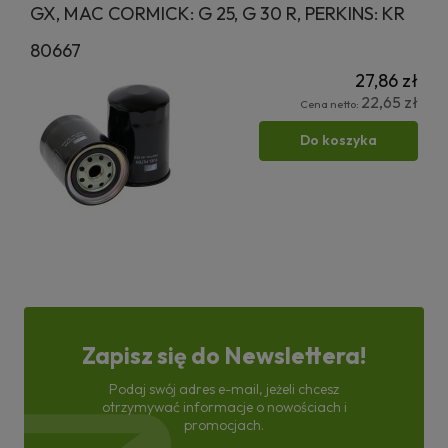
GX, MAC CORMICK: G 25, G 30 R, PERKINS: KR
80667
27,86 zł
22,65 zł
Cena netto:
Do koszyka
Zapisz się do Newslettera!
Podaj swój adres e-mail, jeżeli chcesz
otrzymywać informacje o nowościach i
promocjach.