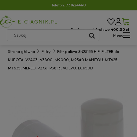
Telefon:
731424460
Do darmowej dostawy:
400,00 zł
Menu
Strona główna
Filtry
Filtr paliwa SN25135 HIFI FILTER do
KUBOTA: V2403, V3800, M9000, M9540 MANITOU: MT625,
MT635, MERLO: P27.6, P38.13, VOLVO: ECR50D