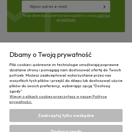
Twoje dane będą przetwarzane zgodnie z naszą
polityką
prywatności
Pomoc
Dbamy o Twoją prywatność
Moje konto
Pliki cookies i pokrewne im technologie umożliwiają poprawne
działanie strony i pomagają nam dostosować ofertę do Twoich
Płatności i dostawa
potrzeb. Możesz zaakceptować wykorzystanie przez nas
wszystkich tych plików i przejść do sklepu lub dostosować użycie
plików do swoich preferencji, wybierając opcję "Dostosuj
Informacje
zgody".
Więcej o plikach cookies przeczytasz w naszej Polityce
O nas
prywatności.
Zaakceptuj tylko niezbędne
Dostosuj zgody