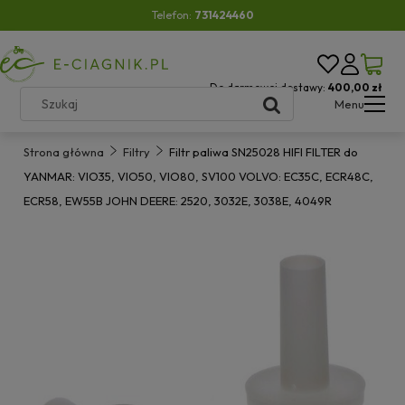
Telefon:
731424460
Do darmowej dostawy:
400,00 zł
Menu
Strona główna
Filtry
Filtr paliwa SN25028 HIFI FILTER do
YANMAR: VIO35, VIO50, VIO80, SV100 VOLVO: EC35C, ECR48C,
ECR58, EW55B JOHN DEERE: 2520, 3032E, 3038E, 4049R