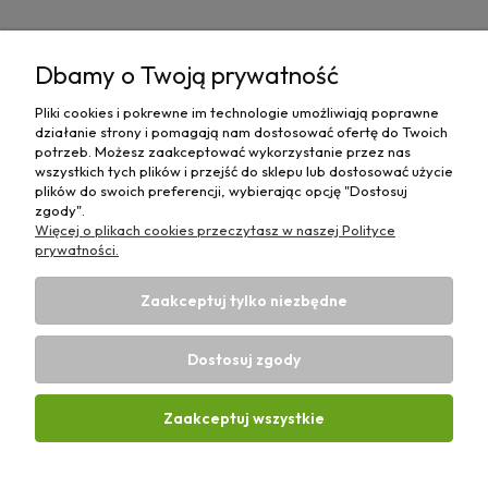
Pomoc
Dbamy o Twoją prywatność
Moje konto
Pliki cookies i pokrewne im technologie umożliwiają poprawne
działanie strony i pomagają nam dostosować ofertę do Twoich
Płatności i dostawa
potrzeb. Możesz zaakceptować wykorzystanie przez nas
wszystkich tych plików i przejść do sklepu lub dostosować użycie
plików do swoich preferencji, wybierając opcję "Dostosuj
Informacje
zgody".
Więcej o plikach cookies przeczytasz w naszej Polityce
O nas
prywatności.
Zaakceptuj tylko niezbędne
Dostosuj zgody
Sklep rolniczy z częściami do maszyn E-ciągnik |
Wierzchosławice 43, 88-140 Gniewkowo | E-mail:
biuro@e-
Zaakceptuj wszystkie
ciagnik.pl
| Tel.:
731 424 460
| NIP: 5562573838 | REGON:
341257433