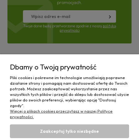
promocjach.
Twoje dane będą przetwarzane zgodnie z naszą
polityką
prywatności
Pomoc
Dbamy o Twoją prywatność
Moje konto
Pliki cookies i pokrewne im technologie umożliwiają poprawne
działanie strony i pomagają nam dostosować ofertę do Twoich
Płatności i dostawa
potrzeb. Możesz zaakceptować wykorzystanie przez nas
wszystkich tych plików i przejść do sklepu lub dostosować użycie
plików do swoich preferencji, wybierając opcję "Dostosuj
Informacje
zgody".
Więcej o plikach cookies przeczytasz w naszej Polityce
O nas
prywatności.
Zaakceptuj tylko niezbędne