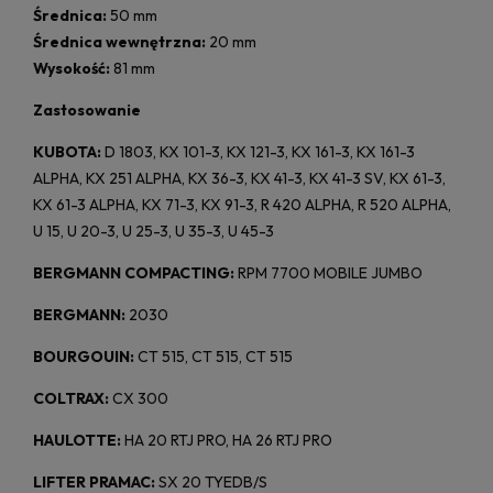
Średnica:
50 mm
Średnica wewnętrzna:
20 mm
Wysokość:
81 mm
Zastosowanie
KUBOTA:
D 1803, KX 101-3, KX 121-3, KX 161-3, KX 161-3
ALPHA, KX 251 ALPHA, KX 36-3, KX 41-3, KX 41-3 SV, KX 61-3,
KX 61-3 ALPHA, KX 71-3, KX 91-3, R 420 ALPHA, R 520 ALPHA,
U 15, U 20-3, U 25-3, U 35-3, U 45-3
BERGMANN COMPACTING:
RPM 7700 MOBILE JUMBO
BERGMANN:
2030
BOURGOUIN:
CT 515, CT 515, CT 515
COLTRAX:
CX 300
HAULOTTE:
HA 20 RTJ PRO, HA 26 RTJ PRO
LIFTER PRAMAC:
SX 20 TYEDB/S