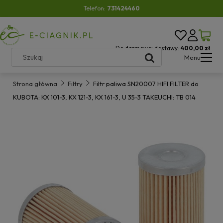
Telefon:
731424460
Do darmowej dostawy:
400,00 zł
Menu
Strona główna
Filtry
Filtr paliwa SN20007 HIFI FILTER do
KUBOTA: KX 101-3, KX 121-3, KX 161-3, U 35-3 TAKEUCHI: TB 014