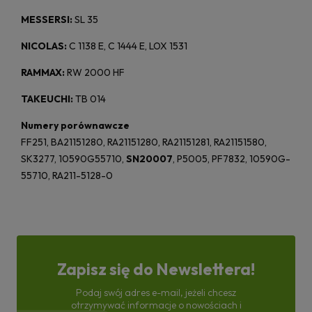
MESSERSI:
SL 35
NICOLAS:
C 1138 E, C 1444 E, LOX 1531
RAMMAX:
RW 2000 HF
TAKEUCHI:
TB 014
Numery porównawcze
FF251, BA21151280, RA21151280, RA21151281, RA21151580,
SK3277, 10590G55710,
SN20007
, P5005, PF7832, 10590G-
55710, RA211-5128-0
Zapisz się do Newslettera!
Podaj swój adres e-mail, jeżeli chcesz
otrzymywać informacje o nowościach i