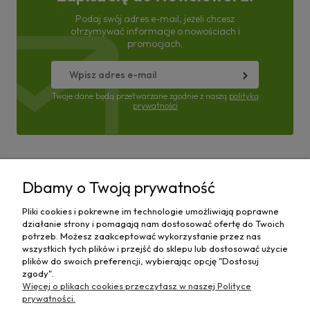
Podaj swój adres e-mail, jeżeli chcesz
otrzymywać informacje o nowościach i
promocjach.
Twoje dane będą przetwarzane zgodnie z naszą
polityką
prywatności
Pomoc
Dbamy o Twoją prywatność
Moje konto
Pliki cookies i pokrewne im technologie umożliwiają poprawne
działanie strony i pomagają nam dostosować ofertę do Twoich
Płatności i dostawa
potrzeb. Możesz zaakceptować wykorzystanie przez nas
wszystkich tych plików i przejść do sklepu lub dostosować użycie
plików do swoich preferencji, wybierając opcję "Dostosuj
Informacje
zgody".
Więcej o plikach cookies przeczytasz w naszej Polityce
O nas
prywatności.