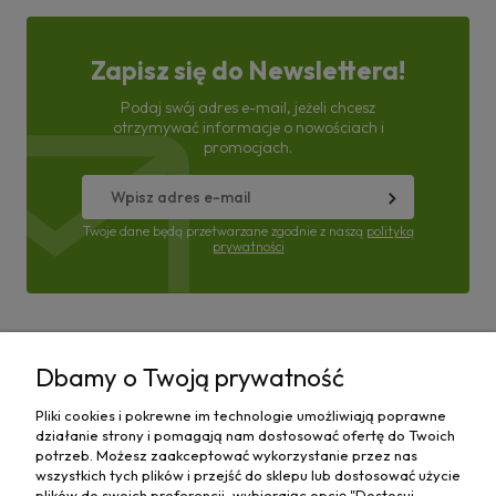
Zapisz się do Newslettera!
Podaj swój adres e-mail, jeżeli chcesz
otrzymywać informacje o nowościach i
promocjach.
Twoje dane będą przetwarzane zgodnie z naszą
polityką
prywatności
Pomoc
Dbamy o Twoją prywatność
Moje konto
Pliki cookies i pokrewne im technologie umożliwiają poprawne
działanie strony i pomagają nam dostosować ofertę do Twoich
Płatności i dostawa
potrzeb. Możesz zaakceptować wykorzystanie przez nas
wszystkich tych plików i przejść do sklepu lub dostosować użycie
plików do swoich preferencji, wybierając opcję "Dostosuj