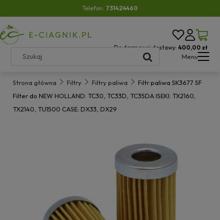
Telefon:
731424460
Do darmowej dostawy:
400,00 zł
Menu
Strona główna
Filtry
Filtry paliwa
Filtr paliwa SK3677 SF
Filter do NEW HOLLAND: TC30, TC33D, TC35DA ISEKI: TX2160,
TX2140, TU1500 CASE: DX33, DX29