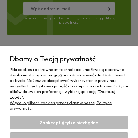
Twoje dane będą przetwarzane zgodnie z naszą
polityką
prywatności
Pomoc
Dbamy o Twoją prywatność
Moje konto
Pliki cookies i pokrewne im technologie umożliwiają poprawne
działanie strony i pomagają nam dostosować ofertę do Twoich
Płatności i dostawa
potrzeb. Możesz zaakceptować wykorzystanie przez nas
wszystkich tych plików i przejść do sklepu lub dostosować użycie
plików do swoich preferencji, wybierając opcję "Dostosuj
Informacje
zgody".
Więcej o plikach cookies przeczytasz w naszej Polityce
O nas
prywatności.
Zaakceptuj tylko niezbędne