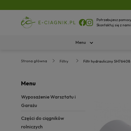
Potrzebujesz pomoc
Skontaktuj się z nami
Menu
Strona główna
Filtry
Filtr hydrauliczny SH76408
Menu
Wyposażenie Warsztatu i
Garażu
Części do ciągników
rolniczych