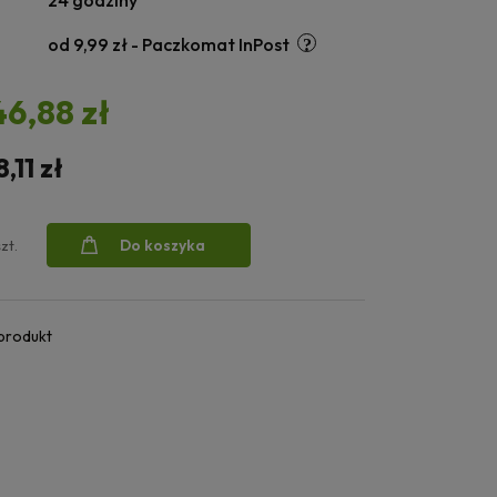
24 godziny
od 9,99 zł
- Paczkomat InPost
46,88 zł
8,11 zł
Do koszyka
szt.
 produkt