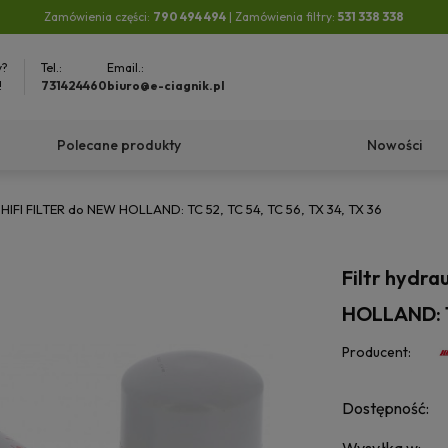
Zamówienia części:
790 494 494
| Zamówienia filtry:
531 338 338
y?
Tel.:
Email.:
!
731424460
biuro@e-ciagnik.pl
Polecane produkty
Nowości
 HIFI FILTER do NEW HOLLAND: TC 52, TC 54, TC 56, TX 34, TX 36
Filtr hydra
HOLLAND: TC
Producent:
Dostępność: