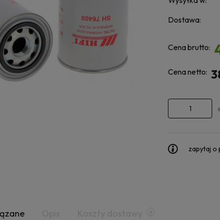
Wysyłka w:
Dostawa:
Cena brutto:
Cena netto:
3
zapytaj o
iązane
Opis
Koszty dostawy