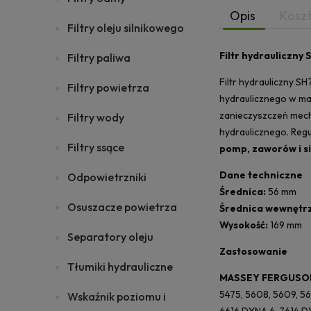
Opis
Kosz
Filtry oleju silnikowego
Filtr hydrauliczny
Filtry paliwa
Filtr hydrauliczny S
Filtry powietrza
hydraulicznego w ma
zanieczyszczeń mecha
Filtry wody
hydraulicznego. Reg
Filtry ssące
pomp, zaworów i s
Dane techniczne
Odpowietrzniki
Średnica:
56 mm
Osuszacze powietrza
Średnica wewnętr
Wysokość:
169 mm
Separatory oleju
Zastosowanie
Tłumiki hydrauliczne
MASSEY FERGUSO
5475, 5608, 5609, 56
Wskaźnik poziomu i