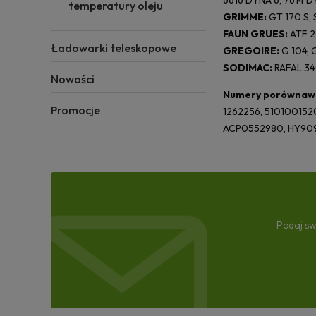
6616 DYNA 6, 7614 D
temperatury oleju
GRIMME:
GT 170 S, 
FAUN GRUES:
ATF 2
Ładowarki teleskopowe
GREGOIRE:
G 104, G
SODIMAC:
RAFAL 3
Nowości
Numery porównaw
Promocje
1262256, 51010015
ACP0552980, HY909
Podaj sw