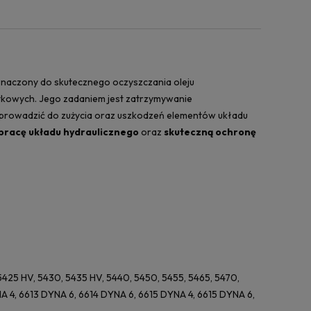
zeznaczony do skutecznego oczyszczania oleju
tkowych. Jego zadaniem jest zatrzymywanie
ogą prowadzić do zużycia oraz uszkodzeń elementów układu
 pracę układu hydraulicznego
oraz
skuteczną ochronę
425 HV, 5430, 5435 HV, 5440, 5450, 5455, 5465, 5470,
NA 4, 6613 DYNA 6, 6614 DYNA 6, 6615 DYNA 4, 6615 DYNA 6,