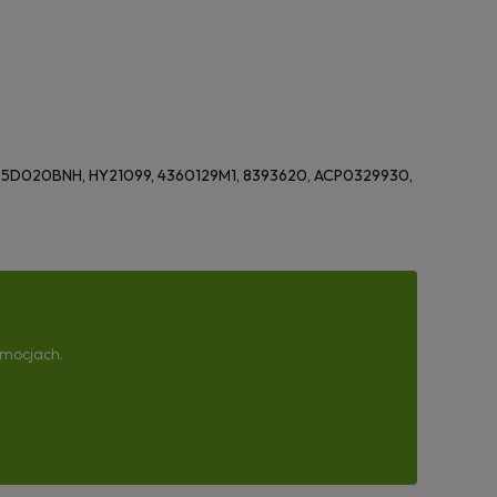
75D020BNH, HY21099, 4360129M1, 8393620, ACP0329930,
omocjach.