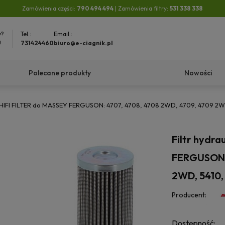
Zamówienia części:
790 494 494
| Zamówienia filtry:
531 338 338
y?
Tel.:
Email.:
!
731424460
biuro@e-ciagnik.pl
Polecane produkty
Nowości
3 HIFI FILTER do MASSEY FERGUSON: 4707, 4708, 4708 2WD, 4709, 4709 2
Filtr hydr
FERGUSON: 
2WD, 5410,
Producent:
Dostępność: