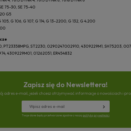
YNA 4, 7615 DYNA 4, 7615 DYNA 6, 7618 DYNA 6
SE 75-30, SE 75-40
20 G5
 105, G 106, G 107, G 114, G 13-2200, G 132, G 4.200
400
cze
20, PT23358MPG, ST2230, 0290247002910, 4309229M1, SH75203, 00
74, 4309229M01, 01262051, ER454832
Zapisz się do Newslettera!
ój adres e-mail, jeżeli chcesz otrzymywać informacje o nowościach i pr
Twoje dane będą przetwarzane zgodnie z naszą
polityką prywatności