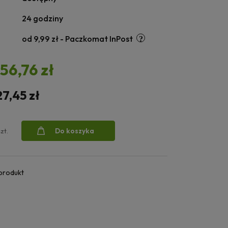
24 godziny
od 9,99 zł
- Paczkomat InPost
156,76 zł
27,45 zł
Do koszyka
szt.
 produkt