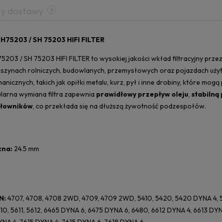
ty dostawy
 SH75203 / SH 75203 HIFI FILTER
H75203 / SH 75203 HIFI FILTER to wysokiej jakości wkład filtracyjny pr
szynach rolniczych, budowlanych, przemysłowych oraz pojazdach uży
nicznych, takich jak opiłki metalu, kurz, pył i inne drobiny, które m
ularna wymiana filtra zapewnia
prawidłowy przepływ oleju
,
stabilną
iłowników
, co przekłada się na dłuższą żywotność podzespołów.
zna:
24.5 mm
N:
4707, 4708, 4708 2WD, 4709, 4709 2WD, 5410, 5420, 5420 DYNA 4, 5
10, 5611, 5612, 6465 DYNA 6, 6475 DYNA 6, 6480, 6612 DYNA 4, 6613 DY