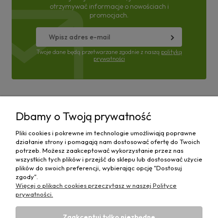
otrzymywać informacje o nowościach i
promocjach.
Twoje dane będą przetwarzane zgodnie z naszą
polityką
prywatności
Pomoc
Dbamy o Twoją prywatność
Moje konto
Pliki cookies i pokrewne im technologie umożliwiają poprawne
działanie strony i pomagają nam dostosować ofertę do Twoich
Płatności i dostawa
potrzeb. Możesz zaakceptować wykorzystanie przez nas
wszystkich tych plików i przejść do sklepu lub dostosować użycie
plików do swoich preferencji, wybierając opcję "Dostosuj
Informacje
zgody".
Więcej o plikach cookies przeczytasz w naszej Polityce
O nas
prywatności.
Zaakceptuj tylko niezbędne