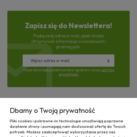
Zapisz się do Newslettera!
Podaj swój adres e-mail, jeżeli chcesz
otrzymywać informacje o nowościach i
promocjach.
Twoje dane będą przetwarzane zgodnie z naszą
polityką
prywatności
Pomoc
Dbamy o Twoją prywatność
Moje konto
Pliki cookies i pokrewne im technologie umożliwiają poprawne
działanie strony i pomagają nam dostosować ofertę do Twoich
Płatności i dostawa
potrzeb. Możesz zaakceptować wykorzystanie przez nas