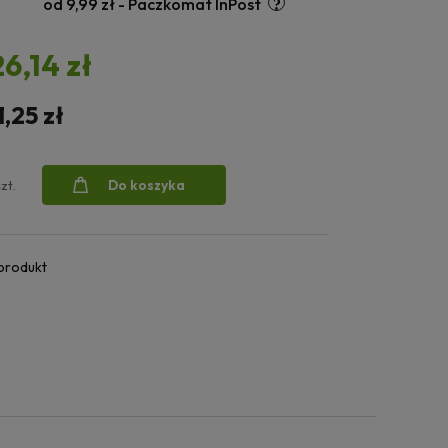
od 9,99 zł
- Paczkomat InPost
26,14 zł
1,25 zł
Do koszyka
szt.
 produkt