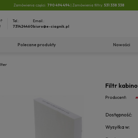
Zamówienia części:
790 494 494
| Zamówienia filtry:
531 338 338
y?
Tel.:
Email.:
!
731424460
biuro@e-ciagnik.pl
Polecane produkty
Nowości
lter
Filtr kabin
Producent:
Dostępność:
Wysyłka w: