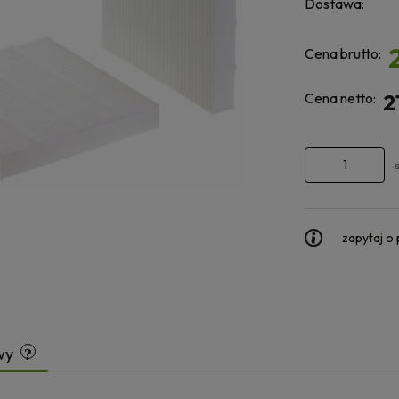
Dostawa:
Cena brutto:
Cena netto:
2
zapytaj o
wy