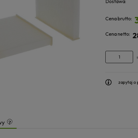
Dostawa:
Cena brutto:
Cena netto:
2
zapytaj o
wy