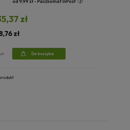
od 9,99 zł
- Paczkomat InPost
35,37 zł
8,76 zł
Do koszyka
szt.
 produkt