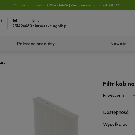
Zamówienia części:
790 494 494
| Zamówienia filtry:
531 338 338
y?
Tel.:
Email.:
!
731424460
biuro@e-ciagnik.pl
Polecane produkty
Nowości
ilter
Filtr kabin
Producent:
Dostępność:
Wysyłka w: