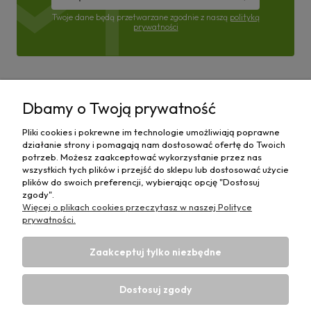
Twoje dane będą przetwarzane zgodnie z naszą
polityką
prywatności
Pomoc
Dbamy o Twoją prywatność
Moje konto
Pliki cookies i pokrewne im technologie umożliwiają poprawne
działanie strony i pomagają nam dostosować ofertę do Twoich
Płatności i dostawa
potrzeb. Możesz zaakceptować wykorzystanie przez nas
wszystkich tych plików i przejść do sklepu lub dostosować użycie
plików do swoich preferencji, wybierając opcję "Dostosuj
Informacje
zgody".
Więcej o plikach cookies przeczytasz w naszej Polityce
O nas
prywatności.
Zaakceptuj tylko niezbędne
Dostosuj zgody
Sklep rolniczy z częściami do maszyn E-ciągnik |