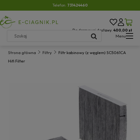
Telefon:
731424460
Do darmowej dostawy:
400,00 zł
Menu
Strona główna
Filtry
Filtr kabinowy (z węglem) SC5061CA
Hifi Filter