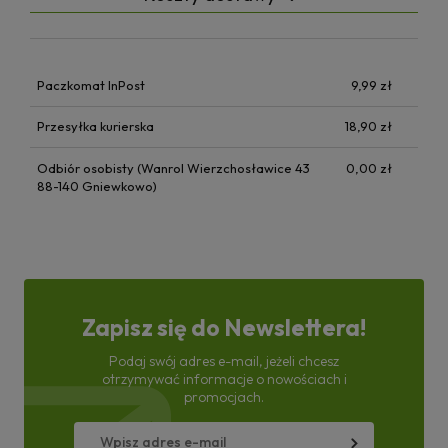
Paczkomat InPost
9,99 zł
Przesyłka kurierska
18,90 zł
Odbiór osobisty (Wanrol Wierzchosławice 43
0,00 zł
88-140 Gniewkowo)
Zapisz się do Newslettera!
Podaj swój adres e-mail, jeżeli chcesz
otrzymywać informacje o nowościach i
promocjach.