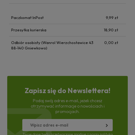
Paczkomat InPost
9,99 zł
Przesyłka kurierska
18,90 zł
Odbiór osobisty (Wanrol Wierzchosławice 43
0,00 zł
88-140 Gniewkowo)
Zapisz się do Newslettera!
Podaj swój adres e-mail, jeżeli chcesz
otrzymywać informacje o nowościach i
promocjach.
Twoje dane będą przetwarzane zgodnie z naszą
polityką