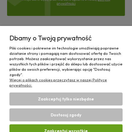
prywatności
Pomoc
Dbamy o Twoją prywatność
Moje konto
Pliki cookies i pokrewne im technologie umożliwiają poprawne
działanie strony i pomagają nam dostosować ofertę do Twoich
Płatności i dostawa
potrzeb. Możesz zaakceptować wykorzystanie przez nas
wszystkich tych plików i przejść do sklepu lub dostosować użycie
plików do swoich preferencji, wybierając opcję "Dostosuj
Informacje
zgody".
Więcej o plikach cookies przeczytasz w naszej Polityce
O nas
prywatności.
Zaakceptuj tylko niezbędne
Dostosuj zgody
Sklep rolniczy z częściami do maszyn E-ciągnik |
Wierzchosławice 43, 88-140 Gniewkowo | E-mail:
biuro@e-
Zaakceptuj wszystkie