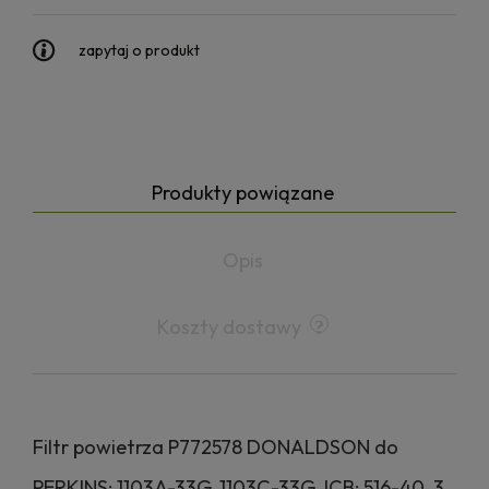
zapytaj o produkt
Produkty powiązane
Opis
Koszty dostawy
Filtr powietrza P772578 DONALDSON do
PERKINS: 1103A-33G, 1103C-33G JCB: 516-40, 3