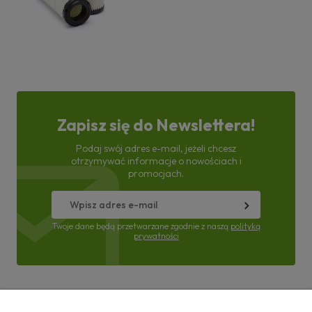
Zapisz się do Newslettera!
Podaj swój adres e-mail, jeżeli chcesz
otrzymywać informacje o nowościach i
promocjach.
Twoje dane będą przetwarzane zgodnie z naszą
polityką
prywatności
Pomoc