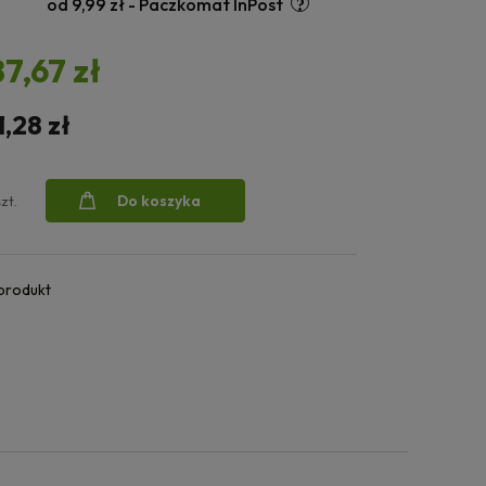
od 9,99 zł
- Paczkomat InPost
87,67 zł
1,28 zł
Do koszyka
szt.
 produkt