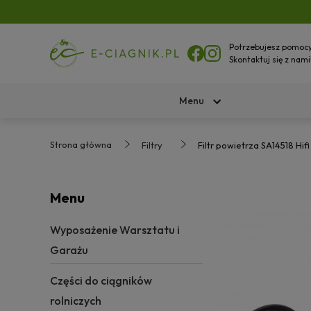
Potrzebujesz pomoc
Skontaktuj się z nami
Menu
Strona główna
Filtry
Filtr powietrza SA14518 Hifi 
Menu
Wyposażenie Warsztatu i
Garażu
Części do ciągników
rolniczych