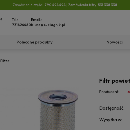
Zamówienia części:
790 494 494
| Zamówienia filtry:
531 338 338
y?
Tel.:
Email.:
!
731424460
biuro@e-ciagnik.pl
Polecane produkty
Nowości
Filter
Filtr powiet
Producent:
Dostępność:
Wysyłka w: