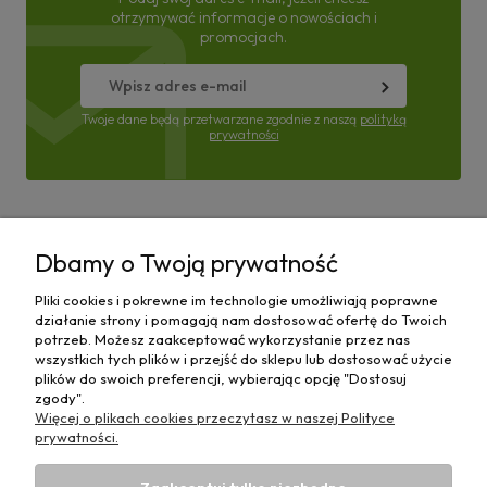
otrzymywać informacje o nowościach i
promocjach.
Twoje dane będą przetwarzane zgodnie z naszą
polityką
prywatności
Pomoc
Dbamy o Twoją prywatność
Moje konto
Pliki cookies i pokrewne im technologie umożliwiają poprawne
działanie strony i pomagają nam dostosować ofertę do Twoich
Płatności i dostawa
potrzeb. Możesz zaakceptować wykorzystanie przez nas
wszystkich tych plików i przejść do sklepu lub dostosować użycie
plików do swoich preferencji, wybierając opcję "Dostosuj
Informacje
zgody".
Więcej o plikach cookies przeczytasz w naszej Polityce
O nas
prywatności.