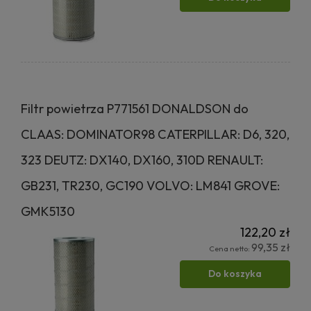
Filtr powietrza P771561 DONALDSON do
CLAAS: DOMINATOR98 CATERPILLAR: D6, 320,
323 DEUTZ: DX140, DX160, 310D RENAULT:
GB231, TR230, GC190 VOLVO: LM841 GROVE:
GMK5130
122,20 zł
99,35 zł
Cena netto:
Do koszyka