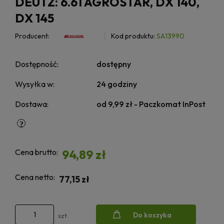
DEUTZ: 6.61 AGROSTAR, DX 140,
DX 145
Producent:
Kod produktu:
SA13990
Dostępność:
dostępny
Wysyłka w:
24 godziny
Dostawa:
od 9,99 zł
- Paczkomat InPost
Cena brutto:
94,89 zł
Cena netto:
77,15 zł
Do koszyka
szt.