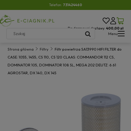
Telefon:
731424460
Do darmowej dostawy:
400,00 zł
Menu
Strona główna
Filtry
Filtr powietrza SA13990 HIFI FILTER do
CASE: 1055, 1455, CS 110, CS 120 CLAAS: COMMANDOR 112 CS,
DOMINATOR 105, DOMINATOR 108 SL, MEGA 202 DEUTZ: 6.61
AGROSTAR, DX 140, DX 145