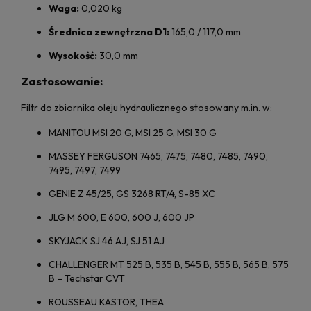
Waga:
0,020 kg
Średnica zewnętrzna D1:
165,0 / 117,0 mm
Wysokość:
30,0 mm
Zastosowanie:
Filtr do zbiornika oleju hydraulicznego stosowany m.in. w:
MANITOU MSI 20 G, MSI 25 G, MSI 30 G
MASSEY FERGUSON 7465, 7475, 7480, 7485, 7490,
7495, 7497, 7499
GENIE Z 45/25, GS 3268 RT/4, S-85 XC
JLG M 600, E 600, 600 J, 600 JP
SKYJACK SJ 46 AJ, SJ 51 AJ
CHALLENGER MT 525 B, 535 B, 545 B, 555 B, 565 B, 575
B – Techstar CVT
ROUSSEAU KASTOR, THEA