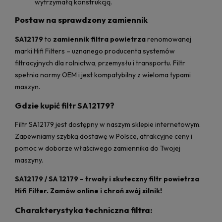
wytrzymałą konstrukcją.
Postaw na sprawdzony zamiennik
SA12179
to
zamiennik filtra powietrza
renomowanej
marki Hifi Filters – uznanego producenta systemów
filtracyjnych dla rolnictwa, przemysłu i transportu. Filtr
spełnia normy OEM i jest kompatybilny z wieloma typami
maszyn.
Gdzie kupić filtr SA12179?
Filtr SA12179 jest dostępny w naszym sklepie internetowym.
Zapewniamy szybką dostawę w Polsce, atrakcyjne ceny i
pomoc w doborze właściwego zamiennika do Twojej
maszyny.
SA12179 / SA 12179 – trwały i skuteczny filtr powietrza
Hifi Filter. Zamów online i chroń swój silnik!
Charakterystyka techniczna filtra: