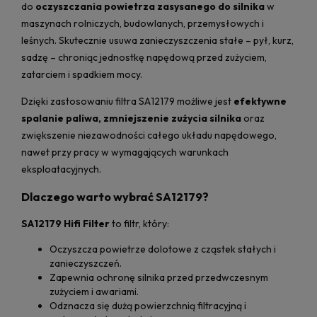
do
oczyszczania powietrza zasysanego do silnika
w
maszynach rolniczych, budowlanych, przemysłowych i
leśnych. Skutecznie usuwa zanieczyszczenia stałe – pył, kurz,
sadzę – chroniąc jednostkę napędową przed zużyciem,
zatarciem i spadkiem mocy.
Dzięki zastosowaniu filtra SA12179 możliwe jest
efektywne
spalanie paliwa, zmniejszenie zużycia silnika
oraz
zwiększenie niezawodności całego układu napędowego,
nawet przy pracy w wymagających warunkach
eksploatacyjnych.
Dlaczego warto wybrać SA12179?
SA12179 Hifi Filter
to filtr, który:
Oczyszcza powietrze dolotowe z cząstek stałych i
zanieczyszczeń.
Zapewnia ochronę silnika przed przedwczesnym
zużyciem i awariami.
Odznacza się dużą powierzchnią filtracyjną i