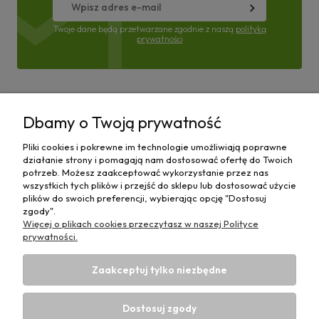
Twoje dane będą przetwarzane zgodnie z naszą
polityką
prywatności
Pomoc
Dbamy o Twoją prywatność
Moje konto
Pliki cookies i pokrewne im technologie umożliwiają poprawne
działanie strony i pomagają nam dostosować ofertę do Twoich
Płatności i dostawa
potrzeb. Możesz zaakceptować wykorzystanie przez nas
wszystkich tych plików i przejść do sklepu lub dostosować użycie
plików do swoich preferencji, wybierając opcję "Dostosuj
Informacje
zgody".
Więcej o plikach cookies przeczytasz w naszej Polityce
O nas
prywatności.
Zaakceptuj tylko niezbędne
Dostosuj zgody