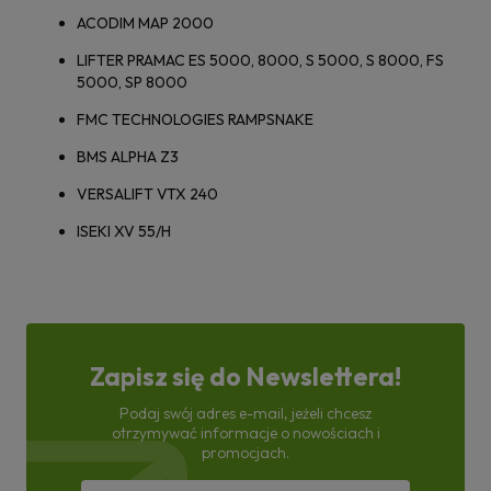
ACODIM MAP 2000
LIFTER PRAMAC ES 5000, 8000, S 5000, S 8000, FS
5000, SP 8000
FMC TECHNOLOGIES RAMPSNAKE
BMS ALPHA Z3
VERSALIFT VTX 240
ISEKI XV 55/H
Zapisz się do Newslettera!
Podaj swój adres e-mail, jeżeli chcesz
otrzymywać informacje o nowościach i
promocjach.