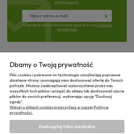
promocjach.
Twoje dane będą przetwarzane zgodnie z naszą
polityką
prywatności
Pomoc
Dbamy o Twoją prywatność
Moje konto
Pliki cookies i pokrewne im technologie umożliwiają poprawne
działanie strony i pomagają nam dostosować ofertę do Twoich
Płatności i dostawa
potrzeb. Możesz zaakceptować wykorzystanie przez nas
wszystkich tych plików i przejść do sklepu lub dostosować użycie
plików do swoich preferencji, wybierając opcję "Dostosuj
Informacje
zgody".
Więcej o plikach cookies przeczytasz w naszej Polityce
O nas
prywatności.
Zaakceptuj tylko niezbędne