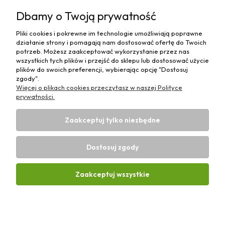
Pomoc
Dbamy o Twoją prywatność
Moje konto
Pliki cookies i pokrewne im technologie umożliwiają poprawne
działanie strony i pomagają nam dostosować ofertę do Twoich
Płatności i dostawa
potrzeb. Możesz zaakceptować wykorzystanie przez nas
wszystkich tych plików i przejść do sklepu lub dostosować użycie
plików do swoich preferencji, wybierając opcję "Dostosuj
Informacje
zgody".
Więcej o plikach cookies przeczytasz w naszej Polityce
O nas
prywatności.
Zaakceptuj tylko niezbędne
Dostosuj zgody
Sklep rolniczy z częściami do maszyn E-ciągnik |
Wierzchosławice 43, 88-140 Gniewkowo | E-mail:
biuro@e-
Zaakceptuj wszystkie
ciagnik.pl
| Tel.:
731 424 460
| NIP: 5562573838 | REGON:
341257433
Pokaż pełną wersję strony