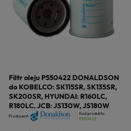
Filtr oleju P550422 DONALDSON
do KOBELCO: SK115SR, SK135SR,
SK200SR, HYUNDAI: R160LC,
R180LC, JCB: JS130W, JS180W
Kod produktu:
Producent:
P550422