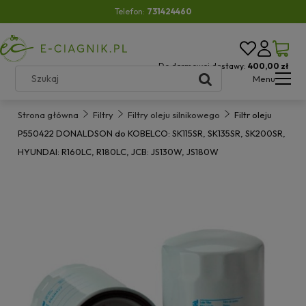
Telefon:
731424460
Do darmowej dostawy:
400,00 zł
Menu
Strona główna
Filtry
Filtry oleju silnikowego
Filtr oleju
P550422 DONALDSON do KOBELCO: SK115SR, SK135SR, SK200SR,
HYUNDAI: R160LC, R180LC, JCB: JS130W, JS180W