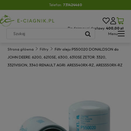
Telefon:
731424460
Do darmowej dostawy:
400,00 zł
Menu
Strona główna
Filtry
Filtr oleju P550020 DONALDSON do
JOHN DEERE: 6200, 6210SE, 6300, 6310SE ZETOR: 3320,
3321VISION, 3340 RENAULT AGRI: ARES540RX-RZ, ARES550RX-RZ