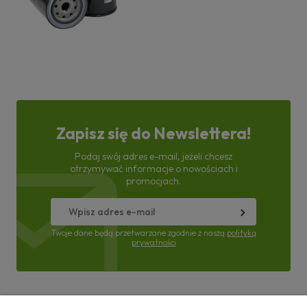
Zapisz się do Newslettera!
Podaj swój adres e-mail, jeżeli chcesz
otrzymywać informacje o nowościach i
promocjach.
Twoje dane będą przetwarzane zgodnie z naszą
polityką
prywatności