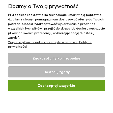
Pomoc
Dbamy o Twoją prywatność
Moje konto
Pliki cookies i pokrewne im technologie umożliwiają poprawne
działanie strony i pomagają nam dostosować ofertę do Twoich
Płatności i dostawa
potrzeb. Możesz zaakceptować wykorzystanie przez nas
wszystkich tych plików i przejść do sklepu lub dostosować użycie
plików do swoich preferencji, wybierając opcję "Dostosuj
Informacje
zgody".
Więcej o plikach cookies przeczytasz w naszej Polityce
O nas
prywatności.
Zaakceptuj tylko niezbędne
Dostosuj zgody
Sklep rolniczy z częściami do maszyn E-ciągnik |
Wierzchosławice 43, 88-140 Gniewkowo | E-mail:
biuro@e-
Zaakceptuj wszystkie
ciagnik.pl
| Tel.:
731 424 460
| NIP: 5562573838 | REGON:
341257433
Pokaż pełną wersję strony
Sklep internetowy Shoper Premium