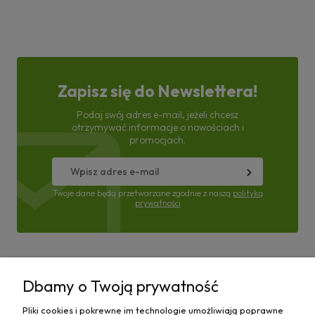
Zapisz się do Newslettera!
Podaj swój adres e-mail, jeżeli chcesz
otrzymywać informacje o nowościach i
promocjach.
Twoje dane będą przetwarzane zgodnie z naszą
polityką
prywatności
Pomoc
Dbamy o Twoją prywatność
Moje konto
Pliki cookies i pokrewne im technologie umożliwiają poprawne