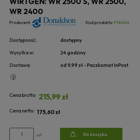
WIRTGEN: WR 2500 S, WR 2500,
WR 2400
Producent:
Kod produktu:
P164166
Dostępność:
dostępny
Wysyłka w:
24 godziny
Dostawa:
od 9,99 zł
- Paczkomat InPost
Cena brutto:
215,99 zł
Cena netto:
175,60 zł
Do koszyka
szt.