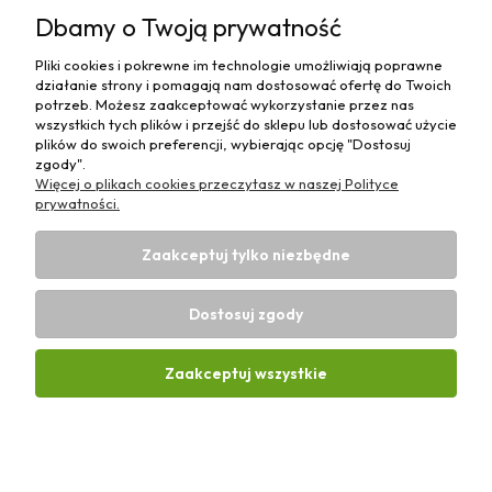
Pomoc
Dbamy o Twoją prywatność
Moje konto
Pliki cookies i pokrewne im technologie umożliwiają poprawne
działanie strony i pomagają nam dostosować ofertę do Twoich
Płatności i dostawa
potrzeb. Możesz zaakceptować wykorzystanie przez nas
wszystkich tych plików i przejść do sklepu lub dostosować użycie
plików do swoich preferencji, wybierając opcję "Dostosuj
Informacje
zgody".
Więcej o plikach cookies przeczytasz w naszej Polityce
O nas
prywatności.
Zaakceptuj tylko niezbędne
Dostosuj zgody
Sklep rolniczy z częściami do maszyn E-ciągnik |
Wierzchosławice 43, 88-140 Gniewkowo | E-mail:
biuro@e-
Zaakceptuj wszystkie
ciagnik.pl
| Tel.:
731 424 460
| NIP: 5562573838 | REGON:
341257433
Pokaż pełną wersję strony
Sklep internetowy Shoper Premium