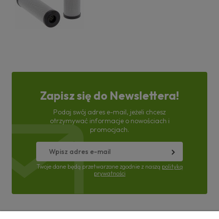
Zapisz się do Newslettera!
Podaj swój adres e-mail, jeżeli chcesz
otrzymywać informacje o nowościach i
promocjach.
Twoje dane będą przetwarzane zgodnie z naszą
polityką
prywatności