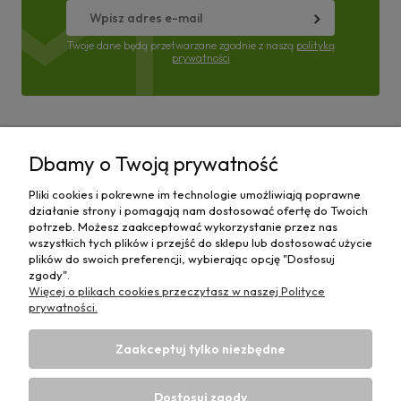
Twoje dane będą przetwarzane zgodnie z naszą
polityką
prywatności
Pomoc
Dbamy o Twoją prywatność
Moje konto
Pliki cookies i pokrewne im technologie umożliwiają poprawne
działanie strony i pomagają nam dostosować ofertę do Twoich
Płatności i dostawa
potrzeb. Możesz zaakceptować wykorzystanie przez nas
wszystkich tych plików i przejść do sklepu lub dostosować użycie
plików do swoich preferencji, wybierając opcję "Dostosuj
Informacje
zgody".
Więcej o plikach cookies przeczytasz w naszej Polityce
O nas
prywatności.
Zaakceptuj tylko niezbędne
Dostosuj zgody