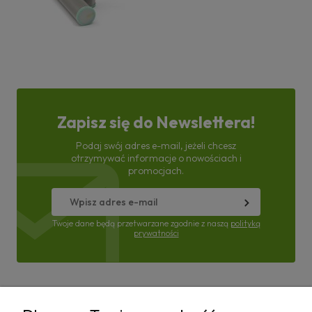
Zapisz się do Newslettera!
Podaj swój adres e-mail, jeżeli chcesz
otrzymywać informacje o nowościach i
promocjach.
Twoje dane będą przetwarzane zgodnie z naszą
polityką
prywatności
Pomoc