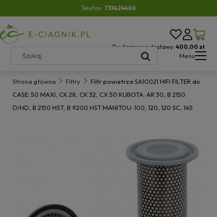
Telefon:
731424460
Do darmowej dostawy:
400,00 zł
Menu
Strona główna
Filtry
Filtr powietrza SA10021 HIFI FILTER do
CASE: 50 MAXI, CK 28, CK 32, CX 50 KUBOTA: AR 30, B 2150
D/HD, B 2150 HST, B 9200 HST MANITOU: 100, 120, 120 SC, 145