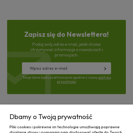
Zapisz się do Newslettera!
Podaj swój adres e-mail, jeżeli chcesz
otrzymywać informacje o nowościach i
promocjach.
Twoje dane będą przetwarzane zgodnie z naszą
polityką
prywatności
Pomoc
Dbamy o Twoją prywatność
Moje konto
Pliki cookies i pokrewne im technologie umożliwiają poprawne
działanie strony i pomagają nam dostosować ofertę do Twoich