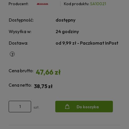
Producent:
Kod produktu:
SA10021
Dostępność:
dostępny
Wysyłka w:
24 godziny
Dostawa:
od 9,99 zł
- Paczkomat InPost
Cena brutto:
47,66 zł
Cena netto:
38,75 zł
Do koszyka
szt.