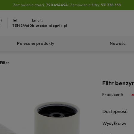
Zamówienia części:
790 494 494
| Zamówienia filtry:
531 338 338
y?
Tel.:
Email.:
!
731424460
biuro@e-ciagnik.pl
Polecane produkty
Nowości
Filter
Filtr benzy
Producent:
Dostępność:
Wysyłka w: