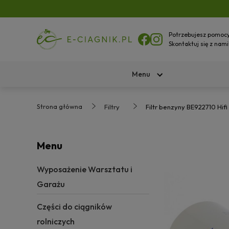
Potrzebujesz pomoc
Skontaktuj się z nami
Menu
Strona główna
Filtry
Filtr benzyny BE922710 Hifi 
Menu
Wyposażenie Warsztatu i
Garażu
Części do ciągników
rolniczych