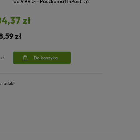
od 9,99 zł
- Paczkomat InPost
84,37 zł
8,59 zł
Do koszyka
szt.
 produkt