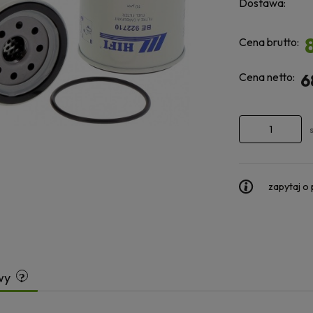
Dostawa:
Cena brutto:
Cena netto:
6
zapytaj o
wy