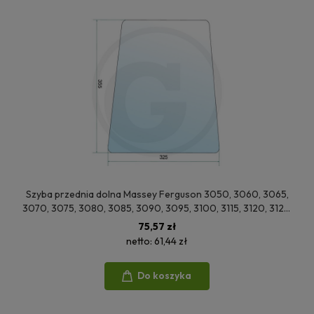
Szyba przednia dolna Massey Ferguson 3050, 3060, 3065,
3070, 3075, 3080, 3085, 3090, 3095, 3100, 3115, 3120, 3125,
3140, 3600, 3610, 3630, 3650, 3660, 3670, 3680, 3690,
75,57 zł
3635, 3645, 3655
netto:
61,44 zł
Do koszyka