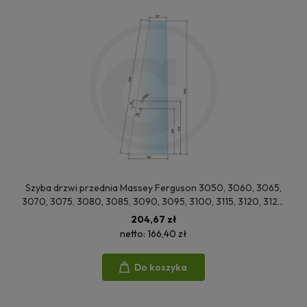
Szyba drzwi przednia Massey Ferguson 3050, 3060, 3065,
3070, 3075, 3080, 3085, 3090, 3095, 3100, 3115, 3120, 3125,
3140, 3600, 3610, 3630, 3650, 3660, 3670, 3680, 3690,
204,67 zł
3635, 3645, 3655
netto:
166,40 zł
Do koszyka