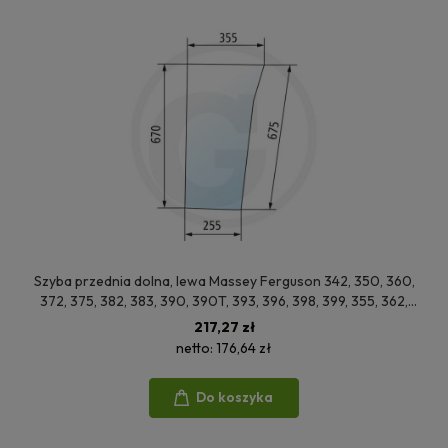
Szyba przednia dolna, lewa Massey Ferguson 342, 350, 360,
372, 375, 382, 383, 390, 390T, 393, 396, 398, 399, 355, 362,
365, 352
217,27 zł
netto:
176,64 zł
Do koszyka