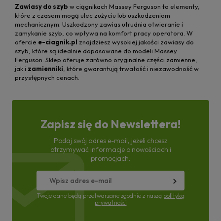
Zawiasy do szyb
w ciągnikach Massey Ferguson to elementy,
które z czasem mogą ulec zużyciu lub uszkodzeniom
mechanicznym. Uszkodzony zawias utrudnia otwieranie i
zamykanie szyb, co wpływa na komfort pracy operatora. W
ofercie
e-ciagnik.pl
znajdziesz wysokiej jakości zawiasy do
szyb, które są idealnie dopasowane do modeli Massey
Ferguson. Sklep oferuje zarówno oryginalne części zamienne,
jak i
zamienniki
, które gwarantują trwałość i niezawodność w
przystępnych cenach.
Zapisz się do Newslettera!
Podaj swój adres e-mail, jeżeli chcesz
otrzymywać informacje o nowościach i
promocjach.
Twoje dane będą przetwarzane zgodnie z naszą
polityką
prywatności