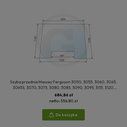
Szyba przednia Massey Ferguson 3050, 3055, 3060, 3065,
3065S, 3070, 3075, 3080, 3085, 3090, 3095, 3115, 3120,
3120T, 3125, 3140, 3610, 3630, 3635, 3645
684,86 zł
netto:
556,80 zł
Do koszyka