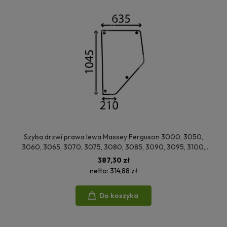
Szyba drzwi prawa lewa Massey Ferguson 3000, 3050,
3060, 3065, 3070, 3075, 3080, 3085, 3090, 3095, 3100,
3115, 3120, 3125, 3140, 3610, 3630, 3650, 3660, 3670, 3680,
387,30 zł
3690, 3635, 3645, 3655
netto:
314,88 zł
Do koszyka