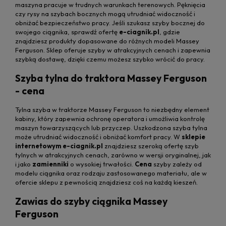
maszyna pracuje w trudnych warunkach terenowych. Pęknięcia
czy rysy na szybach bocznych mogą utrudniać widoczność i
obniżać bezpieczeństwo pracy. Jeśli szukasz szyby bocznej do
swojego ciągnika, sprawdź ofertę
e-ciagnik.pl
, gdzie
znajdziesz produkty dopasowane do różnych modeli Massey
Ferguson. Sklep oferuje szyby w atrakcyjnych cenach i zapewnia
szybką dostawę, dzięki czemu możesz szybko wrócić do pracy.
Szyba tylna do traktora Massey Ferguson
- cena
Tylna szyba w traktorze Massey Ferguson to niezbędny element
kabiny, który zapewnia ochronę operatora i umożliwia kontrolę
maszyn towarzyszących lub przyczep. Uszkodzona szyba tylna
może utrudniać widoczność i obniżać komfort pracy. W
sklepie
internetowym e-ciagnik.pl
znajdziesz szeroką ofertę szyb
tylnych w atrakcyjnych cenach, zarówno w wersji oryginalnej, jak
i jako
zamienniki
o wysokiej trwałości.
Cena
szyby zależy od
modelu ciągnika oraz rodzaju zastosowanego materiału, ale w
ofercie sklepu z pewnością znajdziesz coś na każdą kieszeń.
Zawias do szyby ciągnika Massey
Ferguson