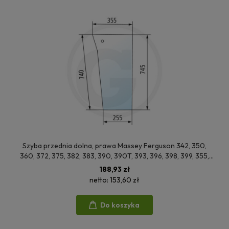
Szyba przednia dolna, prawa Massey Ferguson 342, 350,
360, 372, 375, 382, 383, 390, 390T, 393, 396, 398, 399, 355,
365, 352
188,93 zł
netto:
153,60 zł
Do koszyka