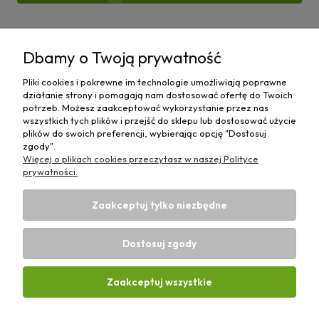
Pomoc
Dbamy o Twoją prywatność
Moje konto
Pliki cookies i pokrewne im technologie umożliwiają poprawne
działanie strony i pomagają nam dostosować ofertę do Twoich
Płatności i dostawa
potrzeb. Możesz zaakceptować wykorzystanie przez nas
wszystkich tych plików i przejść do sklepu lub dostosować użycie
plików do swoich preferencji, wybierając opcję "Dostosuj
Informacje
zgody".
Więcej o plikach cookies przeczytasz w naszej Polityce
O nas
prywatności.
Zaakceptuj tylko niezbędne
Dostosuj zgody
Sklep rolniczy z częściami do maszyn E-ciągnik |
Wierzchosławice 43, 88-140 Gniewkowo | E-mail:
biuro@e-
Zaakceptuj wszystkie
ciagnik.pl
| Tel.:
731 424 460
| NIP: 5562573838 | REGON:
341257433