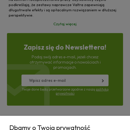
podkreślają, że zestawy naprawcze Valtra zapewniają
długotrwałe efekty i są opłacalnym rozwiązaniem w dłuższej
perspektywie.
Czytaj więcej
Zapisz się do Newslettera!
Podaj swój adres e-mail, jeżeli chcesz
otrzymywać informacje o nowościach i
promocjach.
Twoje dane będą przetwarzane zgodnie z naszą
polityką
prywatności
Pomoc
Dbamy o Twoją prywatność