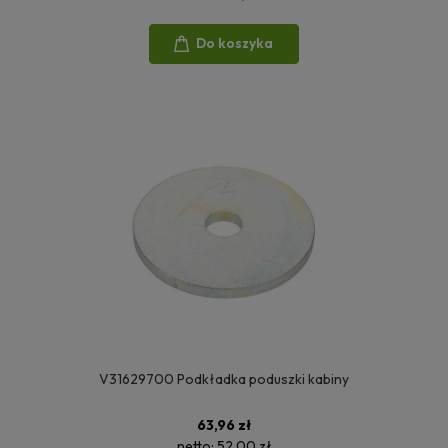
Do koszyka
V31629700 Podkładka poduszki kabiny
63,96 zł
netto:
52,00 zł