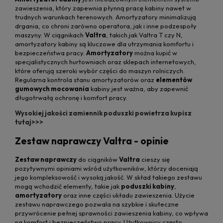
zawieszenia, który zapewnia płynną pracę kabiny nawet w
trudnych warunkach terenowych. Amortyzatory minimalizują
drgania, co chroni zarówno operatora, jak i inne podzespoły
maszyny. W ciągnikach
Valtra
, takich jak Valtra T czy N,
amortyzatory kabiny są kluczowe dla utrzymania komfortu i
bezpieczeństwa pracy.
Amortyzatory
można kupić w
specjalistycznych hurtowniach oraz sklepach internetowych,
które oferują szeroki wybór części do maszyn rolniczych.
Regularna kontrola stanu amortyzatorów oraz
elementów
gumowych mocowania
kabiny jest ważna, aby zapewnić
długotrwałą ochronę i komfort pracy.
Wysokiej jakości zamiennik poduszki powietrza kupisz
tutaj>>>
Zestaw naprawczy Valtra - opinie
Zestaw naprawczy
do ciągników
Valtra
cieszy się
pozytywnymi opiniami wśród użytkowników, którzy doceniają
jego kompleksowość i wysoką jakość. W skład takiego zestawu
mogą wchodzić elementy, takie jak
poduszki kabiny
,
amortyzatory
oraz inne części układu zawieszenia. Użycie
zestawu naprawczego pozwala na szybkie i skuteczne
przywrócenie pełnej sprawności zawieszenia kabiny, co wpływa
na komfort i bezpieczeństwo pracy. Użytkownicy często