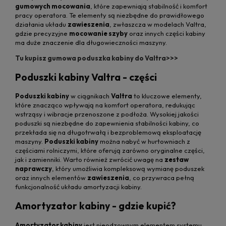
gumowych mocowania
, które zapewniają stabilność i komfort
pracy operatora. Te elementy są niezbędne do prawidłowego
działania układu
zawieszenia
, zwłaszcza w modelach Valtra,
gdzie precyzyjne
mocowanie szyby
oraz innych części kabiny
ma duże znaczenie dla długowieczności maszyny.
Tu kupisz gumowa poduszka kabiny do Valtra>>>
Poduszki kabiny Valtra - części
Poduszki kabiny
w ciągnikach
Valtra
to kluczowe elementy,
które znacząco wpływają na komfort operatora, redukując
wstrząsy i wibracje przenoszone z podłoża. Wysokiej jakości
poduszki są niezbędne do zapewnienia stabilności kabiny, co
przekłada się na długotrwałą i bezproblemową eksploatację
maszyny.
Poduszki kabiny
można nabyć w hurtowniach z
częściami rolniczymi, które oferują zarówno oryginalne części,
jak i zamienniki. Warto również zwrócić uwagę na
zestaw
naprawczy
, który umożliwia kompleksową wymianę poduszek
oraz innych elementów
zawieszenia
, co przywraca pełną
funkcjonalność układu amortyzacji kabiny.
Amortyzator kabiny - gdzie kupić?
Amortyzator kabiny
jest nieodzownym elementem systemu